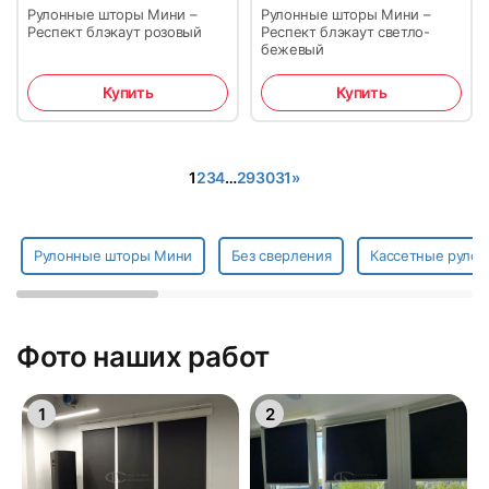
Рулонные шторы Мини –
Рулонные шторы Мини –
Респект блэкаут розовый
Респект блэкаут светло-
бежевый
Купить
Купить
1
2
3
4
…
29
30
31
»
Рулонные шторы Мини
Без сверления
Кассетные рулон
Фото наших работ
1
2